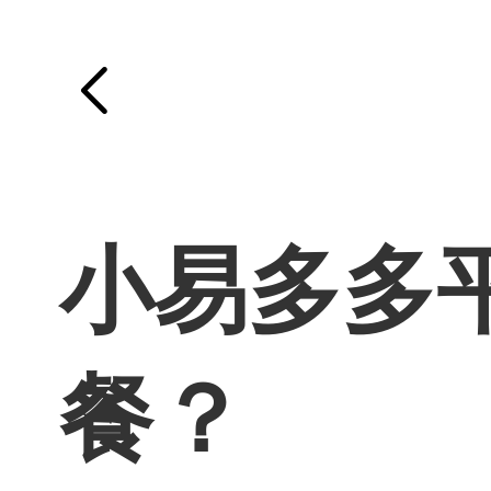
小易多多
餐？